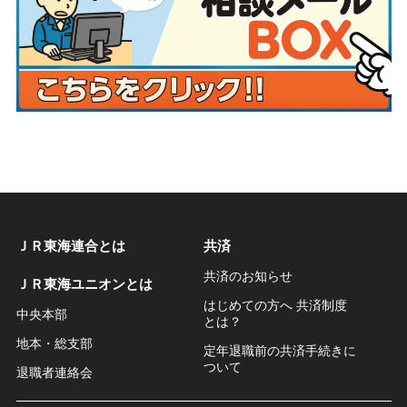
ＪＲ東海連合とは
共済
共済のお知らせ
ＪＲ東海ユニオンとは
はじめての方へ 共済制度
中央本部
とは？
地本・総支部
定年退職前の共済手続きに
ついて
退職者連絡会