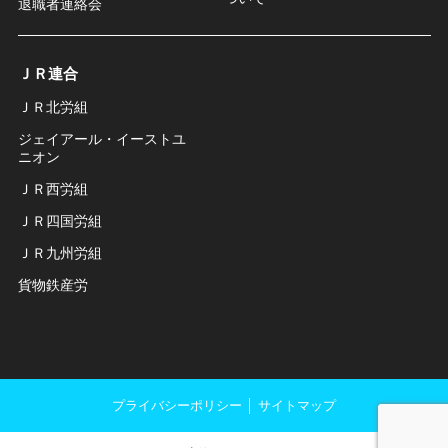
退職者連絡会
ＪＲ連合
ＪＲ北労組
ジェイアール・イーストユ
ニオン
ＪＲ西労組
ＪＲ四国労組
ＪＲ九州労組
貨物鉄産労
プライバシーポリシー
│
サイトマップ